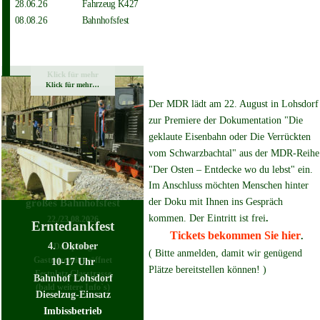
28.06.26
     Fahrzeug K427
08.08.26
     Bahnhofsfest
Klick für mehr
Klick für mehr…
Der MDR lädt am 22. August in Lohsdorf
zur Premiere der Dokumentation "Die 
geklaute Eisenbahn oder Die Verrückten 
vom Schwarzbachtal" aus der MDR-Reihe
"Der Osten – Entdecke wo du lebst" ein. 
Im Anschluss möchten Menschen hinter 
der Doku mit Ihnen ins Gespräch 
großes Bahnhofsfest
kommen. Der Eintritt ist frei
. 
22./23.08.2026 
Erntedankfest
Tickets bekommen Sie hier
.
4.  Oktober
Dampfzug
( Bitte
 anmelden, damit wir genügend 
Gastronomie geöffnet
10-17 Uhr
Plätze bereitstellen können! )
Festplatz Glasstrasse
Bahnhof Lohsdorf
(bald weitere Info`s)
Dieselzug-Einsatz
Imbissbetrieb