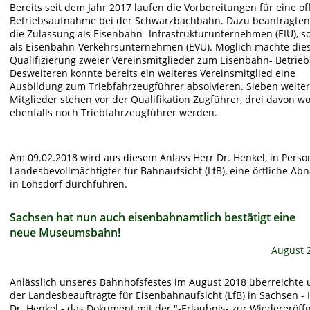
Bereits seit dem Jahr 2017 laufen die Vorbereitungen für eine offi
Betriebsaufnahme bei der Schwarzbachbahn. Dazu beantragten 
die Zulassung als Eisenbahn- Infrastrukturunternehmen (EIU), s
als Eisenbahn-Verkehrsunternehmen (EVU). Möglich machte dies
Qualifizierung zweier Vereinsmitglieder zum Eisenbahn- Betriebs
Desweiteren konnte bereits ein weiteres Vereinsmitglied eine 
Ausbildung zum Triebfahrzeugführer absolvieren. Sieben weiter
Mitglieder stehen vor der Qualifikation Zugführer, drei davon wo
ebenfalls noch Triebfahrzeugführer werden.
Am 09.02.2018 wird aus diesem Anlass Herr Dr. Henkel, in Perso
Landesbevollmächtigter für Bahnaufsicht (LfB), eine örtliche Ab
in Lohsdorf durchführen. 
Sachsen hat nun auch eisenbahnamtlich bestätigt eine 
neue Museumsbahn!
August 
Anlässlich unseres Bahnhofsfestes im August 2018 überreichte 
der Landesbeauftragte für Eisenbahnaufsicht (LfB) in Sachsen - 
Dr. Henkel - das Dokument mit der "-Erlaubnis- zur Wiedereröff