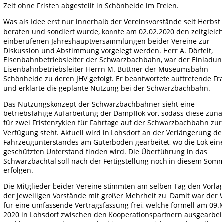
Zeit ohne Fristen abgestellt in Schönheide im Freien. 
Was als Idee erst nur innerhalb der Vereinsvorstände seit Herbst
beraten und sondiert wurde, konnte am 02.02.2020 den zeitgleich
einberufenen Jahreshauptversammlungen beider Vereine zur 
Diskussion und Abstimmung vorgelegt werden. Herr A. Dörfelt, 
Eisenbahnbetriebsleiter der Schwarzbachbahn, war der Einladun
Eisenbahnbetriebsleiter Herrn M. Büttner der Museumsbahn 
Schönheide zu deren JHV gefolgt. Er beantwortete auftretende Fr
und erklärte die geplante Nutzung bei der Schwarzbachbahn. 
Das Nutzungskonzept der Schwarzbachbahner sieht eine 
betriebsfähige Aufarbeitung der Dampflok vor, sodass diese zunä
für zwei Fristenzyklen für Fahrtage auf der Schwarzbachbahn zur
Verfügung steht. Aktuell wird in Lohsdorf an der Verlängerung de
Fahrzeugunterstandes am Güterboden gearbeitet, wo die Lok ein
geschützten Unterstand finden wird. Die Überführung in das 
Schwarzbachtal soll nach der Fertigstellung noch in diesem Som
erfolgen.
Die Mitglieder beider Vereine stimmten am selben Tag den Vorla
der jeweiligen Vorstände mit großer Mehrheit zu. Damit war der 
für eine umfassende Vertragsfassung frei, welche formell am 09.
2020 in Lohsdorf zwischen den Kooperationspartnern ausgearbeit