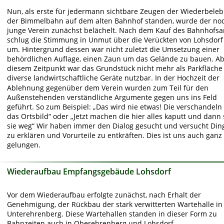
Nun, als erste für jedermann sichtbare Zeugen der Wiederbele
der Bimmelbahn auf dem alten Bahnhof standen, wurde der no
junge Verein zunächst belächelt. Nach dem Kauf des Bahnhofsar
schlug die Stimmung in Unmut über die Verückten von Lohsdorf
um. Hintergrund dessen war nicht zuletzt die Umsetzung einer 
behördlichen Auflage, einen Zaun um das Gelände zu bauen. Ab
diesem Zeitpunkt war das Grundstück nicht mehr als Parkfläche 
diverse landwirtschaftliche Geräte nutzbar. In der Hochzeit der 
Ablehnung gegenüber dem Verein wurden zum Teil für den 
Außenstehenden verständliche Argumente gegen uns ins Feld 
geführt. So zum Beispiel: „Das wird nie etwas! Die verschandeln
das Ortsbild“ oder „Jetzt machen die hier alles kaputt und dann 
sie weg“ Wir haben immer den Dialog gesucht und versucht Din
zu erklären und Vorurteile zu entkräften. Dies ist uns auch ganz 
gelungen. 
Wiederaufbau Empfangsgebäude Lohsdorf
Vor dem Wiederaufbau erfolgte zunächst, nach Erhalt der 
Genehmigung, der Rückbau der stark verwitterten Wartehalle in
Unterehrenberg. Diese Wartehallen standen in dieser Form zu 
Bahnzeiten auch in Oberehrenberg und Lohsdorf.