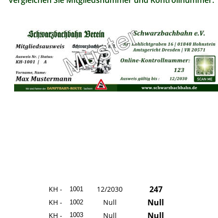
vergleichen Sie Mitgliedsnummer und Kontrollnummer.
247
KH -
12/2030
1001
Null
KH -
Null
1002
Null
KH -
Null
1003